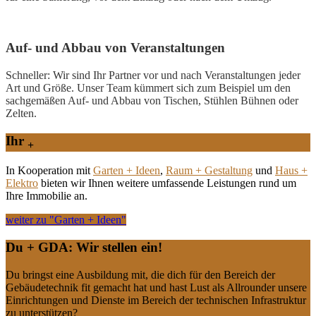
Auf- und Abbau von Veranstaltungen
Schneller: Wir sind Ihr Partner vor und nach Veranstaltungen jeder
Art und Größe. Unser Team kümmert sich zum Beispiel um den
sachgemäßen Auf- und Abbau von Tischen, Stühlen Bühnen oder
Zelten.
Ihr
+
In Kooperation mit
Garten + Ideen
,
Raum + Gestaltung
und
Haus +
Elektro
bieten wir Ihnen weitere umfassende Leistungen rund um
Ihre Immobilie an.
weiter zu "Garten + Ideen"
Du + GDA: Wir stellen ein!
Du bringst eine Ausbildung mit, die dich für den Bereich der
Gebäudetechnik fit gemacht hat und hast Lust als Allrounder unsere
Einrichtungen und Dienste im Bereich der technischen Infrastruktur
zu unterstützen?