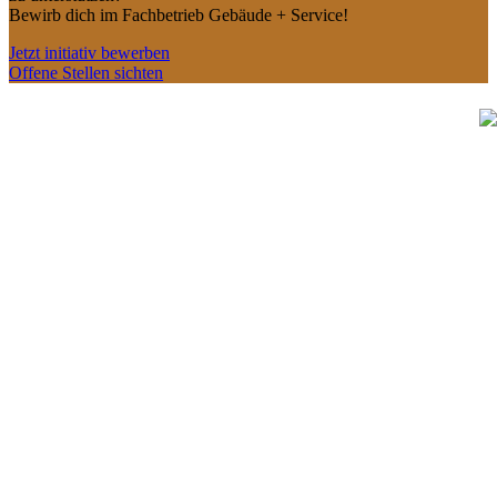
Bewirb dich im Fachbetrieb Gebäude + Service!
Jetzt initiativ bewerben
Offene Stellen sichten
Unsere Fachbetriebe
Garten + Ideen
Raum + Gestaltung
Haus + Elektro
Gebäude + Service
Kontakt Betriebsleitung
Gut Kellerberg 2
49733 Haren (Ems)
05932 5004625
Diese E-Mail-Adresse ist vor Spambots geschützt! Zur
Anzeige muss JavaScript eingeschaltet sein.