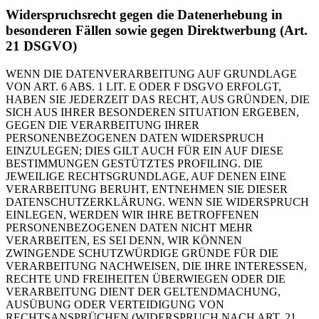
Widerspruchsrecht gegen die Datenerhebung in
besonderen Fällen sowie gegen Direktwerbung (Art.
21 DSGVO)
WENN DIE DATENVERARBEITUNG AUF GRUNDLAGE
VON ART. 6 ABS. 1 LIT. E ODER F DSGVO ERFOLGT,
HABEN SIE JEDERZEIT DAS RECHT, AUS GRÜNDEN, DIE
SICH AUS IHRER BESONDEREN SITUATION ERGEBEN,
GEGEN DIE VERARBEITUNG IHRER
PERSONENBEZOGENEN DATEN WIDERSPRUCH
EINZULEGEN; DIES GILT AUCH FÜR EIN AUF DIESE
BESTIMMUNGEN GESTÜTZTES PROFILING. DIE
JEWEILIGE RECHTSGRUNDLAGE, AUF DENEN EINE
VERARBEITUNG BERUHT, ENTNEHMEN SIE DIESER
DATENSCHUTZERKLÄRUNG. WENN SIE WIDERSPRUCH
EINLEGEN, WERDEN WIR IHRE BETROFFENEN
PERSONENBEZOGENEN DATEN NICHT MEHR
VERARBEITEN, ES SEI DENN, WIR KÖNNEN
ZWINGENDE SCHUTZWÜRDIGE GRÜNDE FÜR DIE
VERARBEITUNG NACHWEISEN, DIE IHRE INTERESSEN,
RECHTE UND FREIHEITEN ÜBERWIEGEN ODER DIE
VERARBEITUNG DIENT DER GELTENDMACHUNG,
AUSÜBUNG ODER VERTEIDIGUNG VON
RECHTSANSPRÜCHEN (WIDERSPRUCH NACH ART. 21